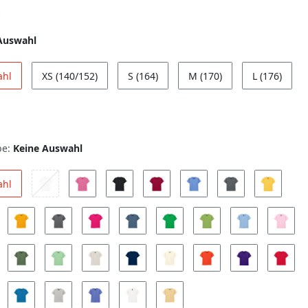
Auswahl
ahl
XS (140/152)
S (164)
M (170)
L (176)
be:
Keine Auswahl
ahl