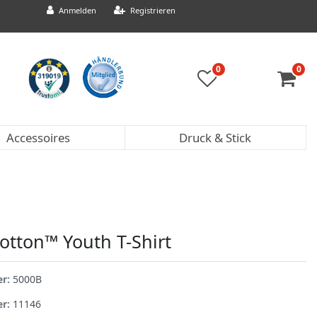
Anmelden
Registrieren
0
0
Accessoires
Druck & Stick
otton™ Youth T-Shirt
er:
5000B
er:
11146