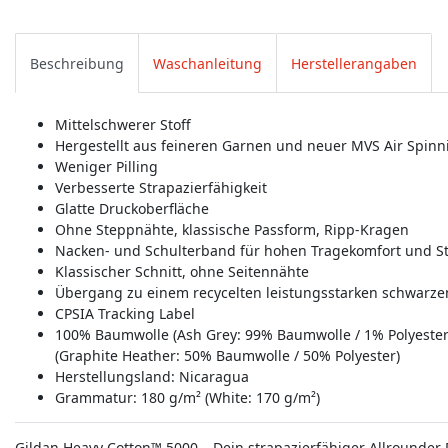
Beschreibung
Waschanleitung
Herstellerangaben
Mittelschwerer Stoff
Hergestellt aus feineren Garnen und neuer MVS Air Spinn
Weniger Pilling
Verbesserte Strapazierfähigkeit
Glatte Druckoberfläche
Ohne Steppnähte, klassische Passform, Ripp-Kragen
Nacken- und Schulterband für hohen Tragekomfort und St
Klassischer Schnitt, ohne Seitennähte
Übergang zu einem recycelten leistungsstarken schwarzen
CPSIA Tracking Label
100% Baumwolle (Ash Grey: 99% Baumwolle / 1% Polyester)
(Graphite Heather: 50% Baumwolle / 50% Polyester)
Herstellungsland:
Nicaragua
Grammatur: 180 g/m² (White: 170 g/m²)
Gildan Heavy Cotton™ 5000 – Dein strapazierfähiger Allrounder 