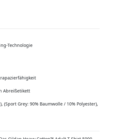
ing-Technologie
rapazierfähigkeit
 Abreißetikett
, (Sport Grey: 90% Baumwolle / 10% Polyester),
Das Gildan Heavy Cotton™ Adult T-Shirt 5000