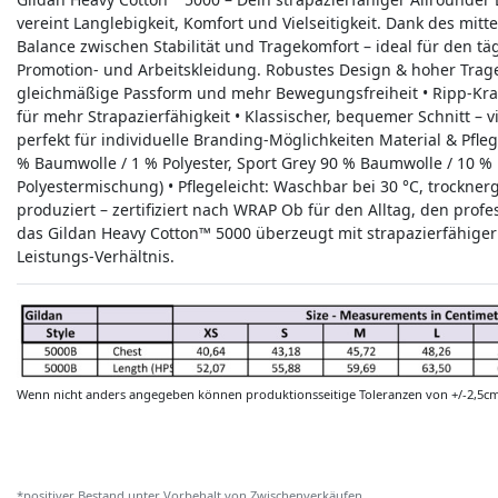
vereint Langlebigkeit, Komfort und Vielseitigkeit. Dank des mitte
Balance zwischen Stabilität und Tragekomfort – ideal für den t
Promotion- und Arbeitskleidung. Robustes Design & hoher Trage
gleichmäßige Passform und mehr Bewegungsfreiheit • Ripp-Kra
für mehr Strapazierfähigkeit • Klassischer, bequemer Schnitt – vi
perfekt für individuelle Branding-Möglichkeiten Material & Pfl
% Baumwolle / 1 % Polyester, Sport Grey 90 % Baumwolle / 10 % 
Polyestermischung) • Pflegeleicht: Waschbar bei 30 °C, trockner
produziert – zertifiziert nach WRAP Ob für den Alltag, den profe
das Gildan Heavy Cotton™ 5000 überzeugt mit strapazierfähiger
Leistungs-Verhältnis.
Wenn nicht anders angegeben können produktionsseitige Toleranzen von +/-2,5c
*positiver Bestand unter Vorbehalt von Zwischenverkäufen