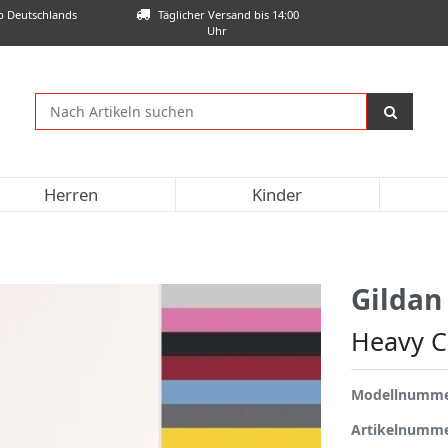
lb Deutschlands
Täglicher Versand bis 14:00
Uhr
Herren
Kinder
Gildan
Heavy C
Modellnumm
Artikelnumm