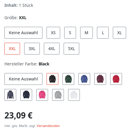
Inhalt:
1
Stück
Größe:
XXL
Keine Auswahl
XS
S
M
L
XL
XXL
3XL
4XL
5XL
Hersteller Farbe:
Black
Keine Auswahl
23,09 €
inkl. ges. MwSt. zzgl.
Versandkosten