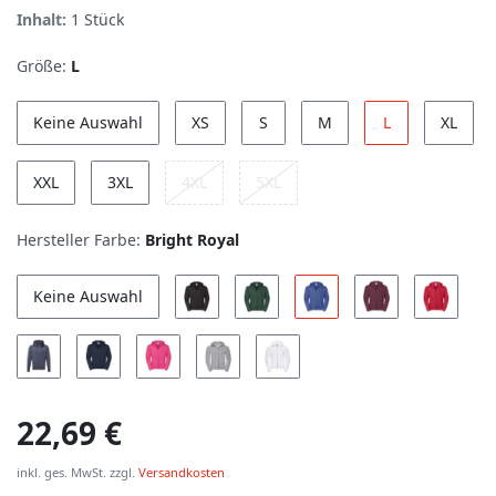
Inhalt:
1
Stück
Größe:
L
Keine Auswahl
XS
S
M
L
XL
XXL
3XL
4XL
5XL
Hersteller Farbe:
Bright Royal
Keine Auswahl
22,69 €
inkl. ges. MwSt. zzgl.
Versandkosten