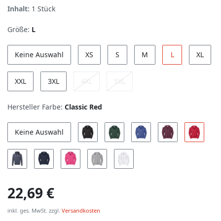
Inhalt:
1
Stück
Größe:
L
Keine Auswahl
XS
S
M
L
XL
XXL
3XL
4XL
5XL
Hersteller Farbe:
Classic Red
Keine Auswahl
22,69 €
inkl. ges. MwSt. zzgl.
Versandkosten