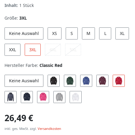
Inhalt:
1
Stück
Größe:
3XL
Keine Auswahl
XS
S
M
L
XL
XXL
3XL
4XL
5XL
Hersteller Farbe:
Classic Red
Keine Auswahl
26,49 €
inkl. ges. MwSt. zzgl.
Versandkosten