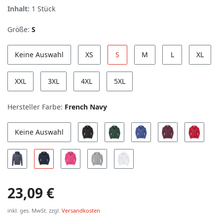
Inhalt:
1
Stück
Größe:
S
Keine Auswahl
XS
S
M
L
XL
XXL
3XL
4XL
5XL
Hersteller Farbe:
French Navy
Keine Auswahl
23,09 €
inkl. ges. MwSt. zzgl.
Versandkosten