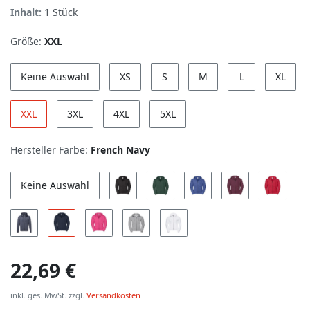
Inhalt:
1
Stück
Größe:
XXL
Keine Auswahl
XS
S
M
L
XL
XXL
3XL
4XL
5XL
Hersteller Farbe:
French Navy
Keine Auswahl
22,69 €
inkl. ges. MwSt. zzgl.
Versandkosten