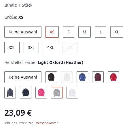
Inhalt:
1
Stück
Größe:
XS
Keine Auswahl
XS
S
M
L
XL
XXL
3XL
4XL
5XL
Hersteller Farbe:
Light Oxford (Heather)
Keine Auswahl
23,09 €
inkl. ges. MwSt. zzgl.
Versandkosten