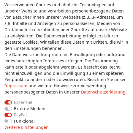
Wir verwenden Cookies und ähnliche Technologien auf
unserer Website und verarbeiten personenbezogene Daten
von Besucher:innen unserer Webseite (z.B. IP-Adresse), um
z.B. Inhalte und Anzeigen zu personalisieren, Medien von
Service & Kontakt
Drittanbietern einzubinden oder Zugriffe auf unsere Website
zu analysieren. Die Datenverarbeitung erfolgt erst durch
gesetzte Cookies. Wir teilen diese Daten mit Dritten, die wir in
Wünschen Sie einen Rückruf?
den Einstellungen benennen.
service@allmyclothes.de
Die Datenverarbeitung kann mit Einwilligung oder aufgrund
eines berechtigten Interesses erfolgen. Die Zustimmung
kann erteilt oder abgelehnt werden. Es besteht das Recht,
Schreiben Sie uns:
nicht einzuwilligen und die Einwilligung zu einem späteren
service@allmyclothes.de
Zeitpunkt zu ändern oder zu widerrufen. Beachten Sie unser
Impressum
und weitere Hinweise zur Verwendung
personenbezogener Daten in unserer
Daten­schutz­erklärung
.
Essenziell
Externe Medien
Impressum
Daten­schutz­erklärung
AGB
PayPal
Funktional
Weitere Einstellungen
Widerrufs­recht
Widerrufs­formular
Kontakt