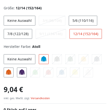
Größe:
12/14 (152/164)
Keine Auswahl
3/4 (98/104)
5/6 (110/116)
7/8 (122/128)
9/11 (134/146)
12/14 (152/164)
Hersteller Farbe:
Atoll
Keine Auswahl
9,04 €
inkl. ges. MwSt. zzgl.
Versandkosten
0 Stück auf Lager