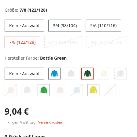
Größe:
7/8 (122/128)
Keine Auswahl
3/4 (98/104)
5/6 (110/116)
7/8 (122/128)
9/11 (134/146)
12/14 (152/164)
Hersteller Farbe:
Bottle Green
Keine Auswahl
9,04 €
inkl. ges. MwSt. zzgl.
Versandkosten
0 Stück auf Lager