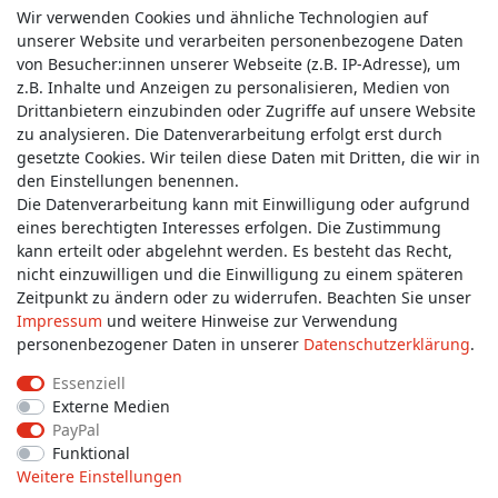
Wir verwenden Cookies und ähnliche Technologien auf
unserer Website und verarbeiten personenbezogene Daten
von Besucher:innen unserer Webseite (z.B. IP-Adresse), um
z.B. Inhalte und Anzeigen zu personalisieren, Medien von
Service & Kontakt
Drittanbietern einzubinden oder Zugriffe auf unsere Website
zu analysieren. Die Datenverarbeitung erfolgt erst durch
gesetzte Cookies. Wir teilen diese Daten mit Dritten, die wir in
Wünschen Sie einen Rückruf?
den Einstellungen benennen.
service@allmyclothes.de
Die Datenverarbeitung kann mit Einwilligung oder aufgrund
eines berechtigten Interesses erfolgen. Die Zustimmung
kann erteilt oder abgelehnt werden. Es besteht das Recht,
Schreiben Sie uns:
nicht einzuwilligen und die Einwilligung zu einem späteren
service@allmyclothes.de
Zeitpunkt zu ändern oder zu widerrufen. Beachten Sie unser
Impressum
und weitere Hinweise zur Verwendung
personenbezogener Daten in unserer
Daten­schutz­erklärung
.
Essenziell
Externe Medien
Impressum
Daten­schutz­erklärung
AGB
PayPal
Funktional
Weitere Einstellungen
Widerrufs­recht
Widerrufs­formular
Kontakt